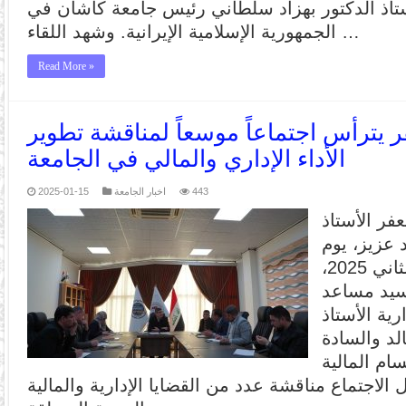
أستاذ الدكتور بهزاد سلطاني رئيس جامعة كاشان في
الجمهورية الإسلامية الإيرانية. وشهد اللقاء …
Read More »
 يترأس اجتماعاً موسعاً لمناقشة تطوير
الأداء الإداري والمالي في الجامعة
443
اخبار الجامعة
2025-01-15
فر الأستاذ
 عزيز، يوم
الثلاثاء الموافق 14 كانون الثاني 2025،
لسيد مساعد
ية الأستاذ
لد والسادة
ام المالية
 الاجتماع مناقشة عدد من القضايا الإدارية والمالية