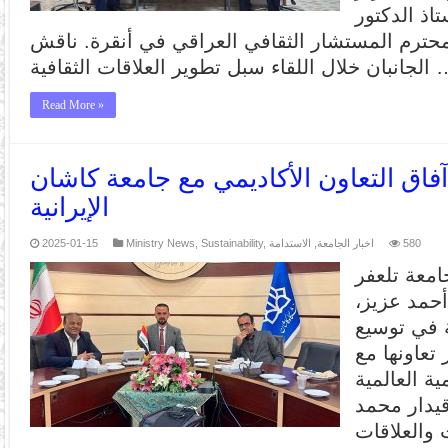
اذ الدكتور
حترم المستشار الثقافي العراقي في أنقرة. ناقش
قاء سبل تطوير العلاقات الثقافية …
Read More »
فاق التعاون الأكاديمي مع جامعة كاشان
الإيرانية
580
اخبار الجامعة
,
الاستدامة
,
Sustainability
,
Ministry News
2025-01-15
امعة تلعفر
أحمد عزيز،
ة في توسيع
 تعاونها مع
ة العالمية
قيدار محمد
 والعلاقات