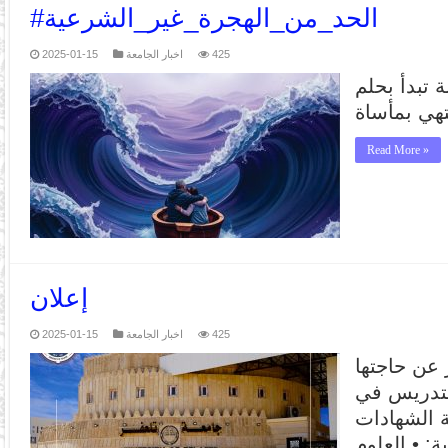
#الحد_من_الهجرة_غير_الشرعية
425
اخبار الجامعة
2025-01-15
 تبدأ بحلم
Read More »
إعلان
425
اخبار الجامعة
2025-01-15
 عن حاجتها
لتدريس في
 الشهادات
ة: • العلوم