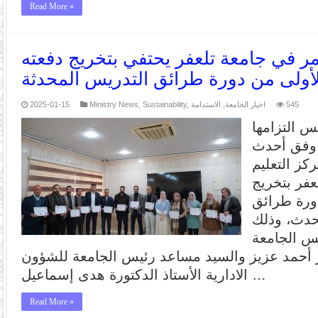
Read More »
مر في جامعة تلعفر يحتفي بتخريج دفعته
لأولى من دورة طرائق التدريس المحدثة
545
اخبار الجامعة
,
الاستدامة
,
Sustainability
,
Ministry News
2025-01-15
 التزامها
ة وفق أحدث
ركز التعليم
فر بتخريج
دورة طرائق
حدث، وذلك
س الجامعة
يز أحمد عزيز والسيد مساعد رئيس الجامعة للشؤون
الادارية الأستاذ الدكتورة هدى إسماعيل …
Read More »