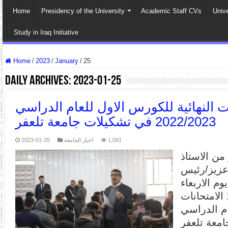
Home
Presidency of the University
Academic Staff CVs
Univ
Study in Iraq Initiative
Home
/
2023
/
January
/
25
Daily Archives:
2023-01-25
ت النهائية للكورس الاول للعام الدراسي
2022/2023 في تشكيلات جامعة تلعفر
2023-01-25
اخبار الجامعة
1,091
ن الاستاذ
 عزيز/رئيس
م الاربعاء
المصادف 18/1/2023 الامتحانات
ام الدراسي
2022/2023لعفر