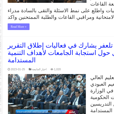
عة القاعات
يات واطلع على نمط الاسئلة والتقى بالسادة مدراء
Read More »
لعفر يشارك في فعاليات إطلاق التقرير
 حول استجابة الجامعات لأهداف التنمية
المستدامة
2023-01-25
اخبار الجامعة
1,020
ليم العالي
يم العبودي
في الوزارة
ت الحكومية
 التدريسين
 المستدامة