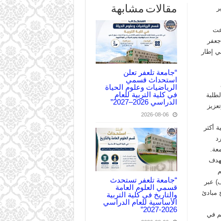
مقالات مشابهة
ر
عت
جعفر
ي إطار
“جامعة تلعفر تعلن
استحداث قسمي
الرياضيات وعلوم الحياة
في كلية التربية للعام
لطلبة
الدراسي 2026–2027”
تعزيز
2026-08-06
ة أكثر
د
عة.
لهدف
م
“جامعة تلعفر تستحدث
) عبر
قسمي العلوم العامة
 مبادئ
والتاريخ في كلية التربية
الأساسية للعام الدراسي
2026-2027”
هم في