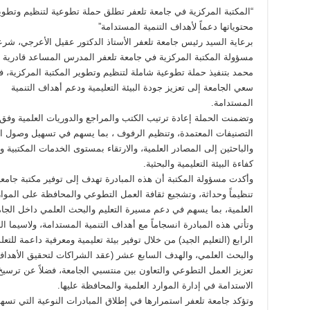
“المكتبة المركزية في جامعة تلعفر تطلق حملة تطوعية لتنظيم وتطوي
محتوياتها دعماً لأهداف التنمية المستدامة”
برعاية السيد رئيس جامعة تلعفر الأستاذ الدكتور عقيل الأعرجي، شر
مسؤولة المكتبة المركزية في جامعة تلعفر المدرس المساعد قادرية 
محمد بتنفيذ حملة تطوعية شاملة لتنظيم وتطوير المكتبة المركزية، ف
سعي الجامعة إلى تعزيز جودة البيئة التعليمية ودعم أهداف التنمية
المستدامة.
وتضمنت الحملة إعادة ترتيب الكتب والمراجع والدوريات العلمية وفق
التصنيفات المعتمدة، وتنظيم الرفوف ، بما يسهم في تسهيل وصول ا
والباحثين إلى المصادر العلمية، والارتقاء بمستوى الخدمات المكتبية و
كفاءة البيئة التعليمية والبحثية.
وأكدت مسؤولة المكتبة أن هذه المبادرة تهدف إلى توفير مكتبة جامعي
تنظيماً وحداثة، وتشجيع ثقافة العمل التطوعي والمحافظة على الموار
العلمية، بما يسهم في دعم مسيرة التعليم والبحث العلمي داخل الجام
وتأتي هذه المبادرة انسجاماً مع أهداف التنمية المستدامة، ولاسيما ا
الرابع (التعليم الجيد) من خلال توفير بيئة تعليمية ومعرفية داعمة للتعل
والبحث العلمي، والهدف السابع عشر (عقد الشراكات لتحقيق الأهداف
تعزيز العمل التطوعي والتعاون بين منتسبي الجامعة، فضلاً عن ترسيخ
الاستدامة في إدارة الموارد العلمية والمحافظة عليها.
وتؤكد جامعة تلعفر استمرارها في إطلاق المبادرات النوعية التي تس