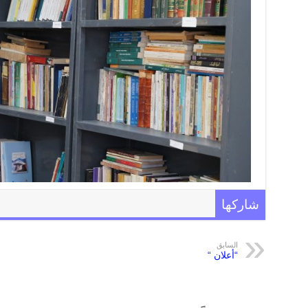
شاركها
السابق
“أعلان “