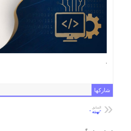
.
شاركها
السابق
“تهنئة “