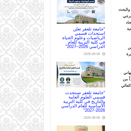
ي والبحث
عرجي
جاد
“جامعة تلعفر تعلن
بة
استحداث قسمي
الرياضيات وعلوم الحياة
في كلية التربية للعام
الدراسي 2026–2027”
يس
رة
2026-08-06
هاني
اً من
العالي
“جامعة تلعفر تستحدث
قسمي العلوم العامة
والتاريخ في كلية التربية
الأساسية للعام الدراسي
2026-2027”
2026-08-06